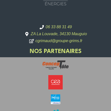
06 33 88 31 49
ZA La Louvade, 34130 Mauguio
cgrimaud@groupe-grims.fr
NOS PARTENAIRES